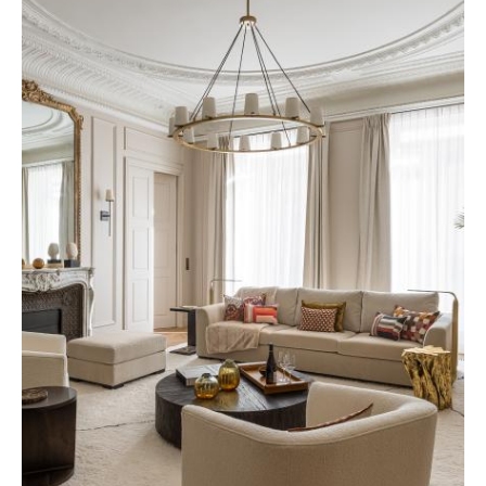
contact@blackdoor.paris
+33 1 84 86 03 99
9-11 Rue Marbeuf
,
75008
Paris